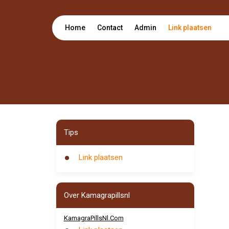
Home
Contact
Admin
Link plaatsen
Tips
Link plaatsen
Over Kamagrapillsnl
KamagraPillsNl.Com