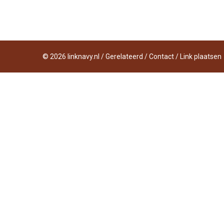
©
2026
linknavy.nl
/
Gerelateerd
/
Contact
/
Link plaatsen